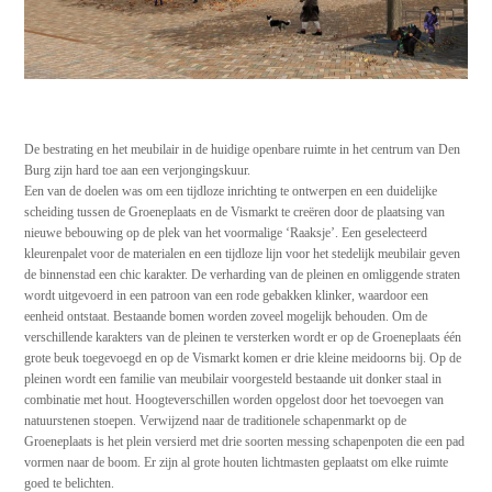
De bestrating en het meubilair in de huidige openbare ruimte in het centrum van Den
Burg zijn hard toe aan een verjongingskuur.
Een van de doelen was om een tijdloze inrichting te ontwerpen en een duidelijke
scheiding tussen de Groeneplaats en de Vismarkt te creëren door de plaatsing van
nieuwe bebouwing op de plek van het voormalige ‘Raaksje’. Een geselecteerd
kleurenpalet voor de materialen en een tijdloze lijn voor het stedelijk meubilair geven
de binnenstad een chic karakter. De verharding van de pleinen en omliggende straten
wordt uitgevoerd in een patroon van een rode gebakken klinker, waardoor een
eenheid ontstaat. Bestaande bomen worden zoveel mogelijk behouden. Om de
verschillende karakters van de pleinen te versterken wordt er op de Groeneplaats één
grote beuk toegevoegd en op de Vismarkt komen er drie kleine meidoorns bij. Op de
pleinen wordt een familie van meubilair voorgesteld bestaande uit donker staal in
combinatie met hout. Hoogteverschillen worden opgelost door het toevoegen van
natuurstenen stoepen. Verwijzend naar de traditionele schapenmarkt op de
Groeneplaats is het plein versierd met drie soorten messing schapenpoten die een pad
vormen naar de boom. Er zijn al grote houten lichtmasten geplaatst om elke ruimte
goed te belichten.