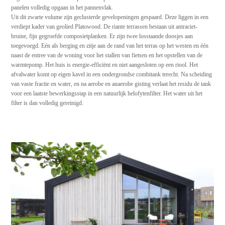
panelen volledig opgaan in het pannenvlak.
Uit dit zwarte volume zijn geclusterde gevelopeningen gespaard. Deze liggen in een
verdiept kader van geolied Platowood. De riante terrassen bestaan uit antraciet-
bruine, fijn gegroefde composietplanken. Er zijn twee losstaande doosjes aan
toegevoegd. Eén als berging en zitje aan de rand van het terras op het westen en één
naast de entree van de woning voor het stallen van fietsen en het opstellen van de
warmtepomp. Het huis is energie-efficiënt en niet aangesloten op een riool. Het
afvalwater komt op eigen kavel in een ondergrondse combitank terecht. Na scheiding
van vaste fractie en water, en na aerobe en anaerobe gisting verlaat het residu de tank
voor een laatste bewerkingsstap in een natuurlijk helofytenfilter. Het water uit het
filter is dan volledig gereinigd.