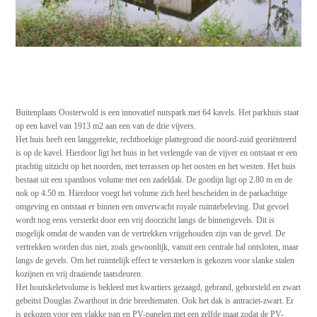
Buitenplaats Oosterwold is een innovatief nutspark met 64 kavels. Het parkhuis staat
op een kavel van 1913 m2 aan een van de drie vijvers.
Het huis heeft een langgerekte, rechthoekige plattegrond die noord-zuid georiënteerd
is op de kavel. Hierdoor ligt het huis in het verlengde van de vijver en ontstaat er een
prachtig uitzicht op het noorden, met terrassen op het oosten en het westen. Het huis
bestaat uit een spantloos volume met een zadeldak. De gootlijn ligt op 2.80 m en de
nok op 4.50 m. Hierdoor voegt het volume zich heel bescheiden in de parkachtige
omgeving en ontstaat er binnen een onverwacht royale ruimtebeleving. Dat gevoel
wordt nog eens versterkt door een vrij doorzicht langs de binnengevels. Dit is
mogelijk omdat de wanden van de vertrekken vrijgehouden zijn van de gevel. De
vertrekken worden dus niet, zoals gewoonlijk, vanuit een centrale hal ontsloten, maar
langs de gevels. Om het ruimtelijk effect te versterken is gekozen voor slanke stalen
kozijnen en vrij draaiende taatsdeuren.
Het houtskeletvolume is bekleed met kwartiers gezaagd, gebrand, geborsteld en zwart
gebeitst Douglas Zwarthout in drie breedtematen. Ook het dak is antraciet-zwart. Er
is gekozen voor een vlakke pan en PV-panelen met een zelfde maat zodat de PV-