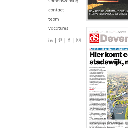
samenwerking
contact
team
vacatures
|
|
|