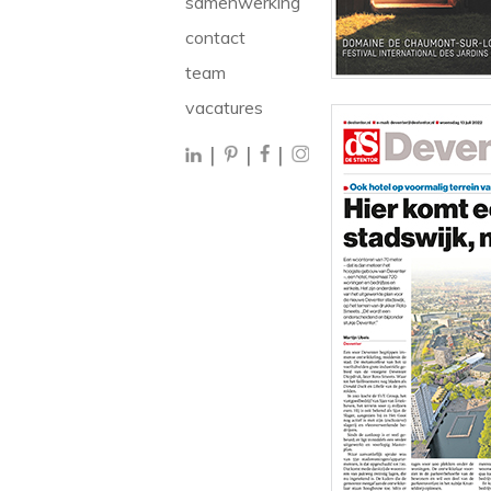
samenwerking
contact
team
vacatures
|
|
|